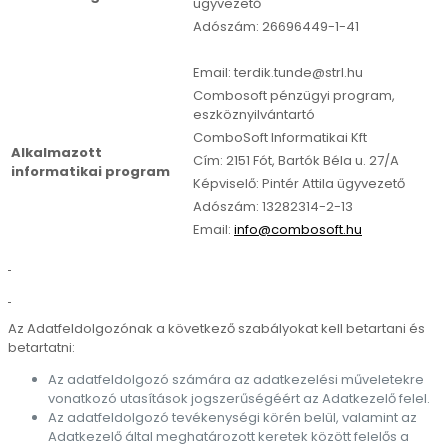
ügyvezető
Adószám: 26696449-1-41
Email: terdik.tunde@strl.hu
Combosoft pénzügyi program,
eszköznyilvántartó
ComboSoft Informatikai Kft
Alkalmazott
Cím: 2151 Fót, Bartók Béla u. 27/A
informatikai program
Képviselő: Pintér Attila ügyvezető
Adószám: 13282314-2-13
Email:
info@combosoft.hu
Az Adatfeldolgozónak a következő szabályokat kell betartani és
betartatni:
Az adatfeldolgozó számára az adatkezelési műveletekre
vonatkozó utasítások jogszerűségéért az Adatkezelő felel.
Az adatfeldolgozó tevékenységi körén belül, valamint az
Adatkezelő által meghatározott keretek között felelős a