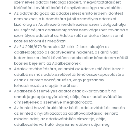
személyes adatok feldolgozásáért, megváltoztatásáért,
törléséért, továbbításáért és nyilvánosságra hozataláért.
Az adatfeldolgozó az adatkezelést érintő érdemi döntést
nem hozhat, a tudomására jutott személyes adatokat
kizárólag az Adatkezelő rendelkezései szerint dolgozhatja
fel, saját céljára adatfeldolgozást nem végezhet, továbbá a
személyes adatokat az Adatkezelő rendelkezései szerint
köteles tárolni és megőrizni.
Az EU 2016/679 Rendelet 33. cikk. 2. bek. alapján az
adatfeldolgozó az adatvédelmi incidenst, az arról való
tudomásszerzését követően indokolatlan késedelem nélkül
köteles bejelenti az Adatkezelőnek.
Adatok továbbítására, valamint az Adatkezelő által kezelt
adatbázis más adatkezelővel történő összekapcsolására
csak az érintett hozzájárulása, vagy jogszabály
felhatalmazása alapján kerül sor.
Adatkezelő személyes adatot csak akkor továbbít, ha
annak jogalapja egyértelmű, célja, és az adattovábbítás
címzettjének a személye meghatározott.
Az érintett hozzájárulásához kötött adattovábbítás esetén
az érintett a nyilatkozatát az adattovábbítással érintett
minden adat, az adattovábbítás címzettje, célja,
adatkezelés várható ideje ismeretében adja meg.