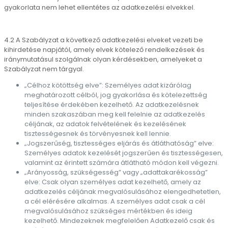
gyakorlata nem lehet ellentétes az adatkezelési elvekkel.
4.2 A Szabályzat a következő adatkezelési elveket vezeti be
kihirdetése napjától, amely elvek kötelező rendelkezések és
iránymutatásul szolgálnak olyan kérdésekben, amelyeket a
Szabályzat nem tárgyal.
„Célhoz kötöttség elve”: Személyes adat kizárólag
meghatározott célból, jog gyakorlása és kötelezettség
teljesítése érdekében kezelhető. Az adatkezelésnek
minden szakaszában meg kell felelnie az adatkezelés
céljának, az adatok felvételének és kezelésének
tisztességesnek és törvényesnek kell lennie.
„Jogszerűség, tisztességes eljárás és átláthatóság” elve:
Személyes adatok kezelését jogszerűen és tisztességesen,
valamint az érintett számára átlátható módon kell végezni.
„Arányosság, szükségesség” vagy „adattakarékosság”
elve: Csak olyan személyes adat kezelhető, amely az
adatkezelés céljának megvalósulásához elengedhetetlen,
a cél elérésére alkalmas. A személyes adat csak a cél
megvalósulásához szükséges mértékben és ideig
kezelhető. Mindezeknek megfelelően Adatkezelő csak és