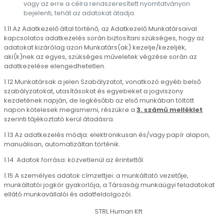
vagy az erre a célra rendszeresített nyomtatványon
bejelenti, tehát az adatokat átadja.
1.11 Az Adatkezelő által történő, az Adatkezelő Munkatársaival
kapcsolatos adatkezelés során biztosítani szükséges, hogy az
adatokat kizárólag azon Munkatárs(ak) kezelje/kezeljék,
aki(k)nek az egyes, szükséges műveletek végzése során az
adatkezelése elengedhetetlen.
1.12 Munkatársak a jelen Szabályzatot, vonatkozó egyéb belső
szabályzatokat, utasításokat és egyebeket a jogviszony
kezdetének napján, de legkésőbb az első munkában töltött
napon kötelesek megismerni, részükre a
3. számú melléklet
szerinti tájékoztató kerül átadásra.
1.13 Az adatkezelés módja: elektronikusan és/vagy papír alapon,
manuálisan, automatizáltan történik.
1.14 Adatok forrása: közvetlenül az érintettől.
1.15 A személyes adatok címzettjei: a munkáltató vezetője,
munkáltatói jogkör gyakorlója, a Társaság munkaügyi feladatokat
ellátó munkavállalói és adatfeldolgozói.
STRL Human Kft