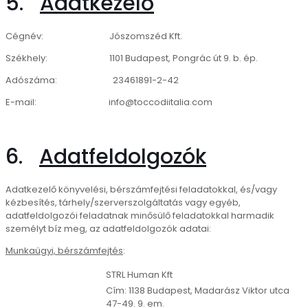
5.
Adatkezelő
Cégnév: Jószomszéd Kft.
Székhely: 1101 Budapest, Pongrác út 9. b. ép.
Adószáma: 23461891-2-42
E-mail: info@toccodiitalia.com
6.
Adatfeldolgozók
Adatkezelő könyvelési, bérszámfejtési feladatokkal, és/vagy
kézbesítés, tárhely/szerverszolgáltatás vagy egyéb,
adatfeldolgozói feladatnak minősülő feladatokkal harmadik
személyt bíz meg, az adatfeldolgozók adatai:
Munkaügyi, bérszámfejtés
:
STRL Human Kft
Cím: 1138 Budapest, Madarász Viktor utca
47-49. 9. em.