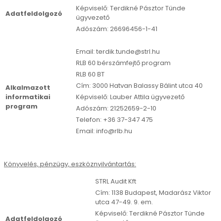
Képviselő: Terdikné Pásztor Tünde
Adatfeldolgozó
ügyvezető
Adószám: 26696456-1-41
Email: terdik.tunde@strl.hu
RLB 60 bérszámfejtő program
RLB 60 BT
Cím: 3000 Hatvan Balassy Bálint utca 40
Alkalmazott
informatikai
Képviselő: Lauber Attila ügyvezető
program
Adószám: 21252659-2-10
Telefon: +36 37-347 475
Email: info@rlb.hu
Könyvelés, pénzügy, eszköznyilvántartás:
STRL Audit Kft
Cím: 1138 Budapest, Madarász Viktor
utca 47-49. 9. em.
Képviselő: Terdikné Pásztor Tünde
Adatfeldolgozó