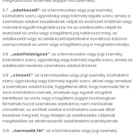
meghatározott ismérvek alapján hozzáférhető;
3.7
„adatkezelő”
: az a természetes vagy jogi személy,
közhatalmi szerv, ügynökség vagy bármely egyéb szerv, amely a
személyes adatok kezelésének céljait és eszközeit önállóan vagy
másokkal együtt meghatározza; ha az adatkezelés céljait és
eszközeit az uniós vagy a tagállami jog határozza meg, az
adatkezelőt vagy az adatkezelő kijelölésére vonatkozó különös
szempontokat az uniós vagy a tagállami jog is meghatározhatja;
3.8
„adatfeldolgozó”
: az a természetes vagy jogi személy,
közhatalmi szerv, ügynökség vagy bármely egyéb szerv, amely az
adatkezelő nevében személyes adatokat kezel;
3.9
„címzett”
: az a természetes vagy jogi személy, közhatalmi
szerv, ügynökség vagy bármely egyéb szerv, akivel vagy amellyel
a személyes adatot közlik, függetlenül attól, hogy harmadik fél-e.
Azon közhatalmi szervek, amelyek egy egyedi vizsgálat
keretében az uniós vagy a tagállami joggal összhangban
férhetnek hozzá személyes adatokhoz, nem minősülnek
címzettnek; az említett adatok e közhatalmi szervek általi
kezelése meg kell, hogy feleljen az adatkezelés céljainak
megfelelően az alkalmazandó adatvédelmi szabályoknak;
3.10
„harmadik fél”
: az a természetes vagy jogi személy,