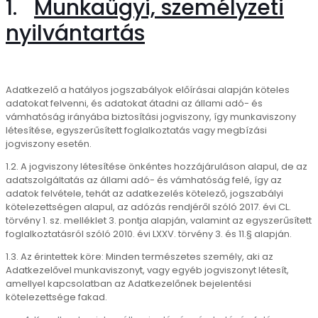
1.
Munkaügyi, személyzeti
nyilvántartás
Adatkezelő a hatályos jogszabályok előírásai alapján köteles
adatokat felvenni, és adatokat átadni az állami adó- és
vámhatóság irányába biztosítási jogviszony, így munkaviszony
létesítése, egyszerűsített foglalkoztatás vagy megbízási
jogviszony esetén.
1.2. A jogviszony létesítése önkéntes hozzájáruláson alapul, de az
adatszolgáltatás az állami adó- és vámhatóság felé, így az
adatok felvétele, tehát az adatkezelés kötelező, jogszabályi
kötelezettségen alapul, az adózás rendjéről szóló 2017. évi CL.
törvény 1. sz. melléklet 3. pontja alapján, valamint az egyszerűsített
foglalkoztatásról szóló 2010. évi LXXV. törvény 3. és 11.§ alapján.
1.3. Az érintettek köre: Minden természetes személy, aki az
Adatkezelővel munkaviszonyt, vagy egyéb jogviszonyt létesít,
amellyel kapcsolatban az Adatkezelőnek bejelentési
kötelezettsége fakad.