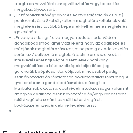
a jogtalan hozzáférés, megváltoztatás vagy terjesztés
megakadályozásáról.
„Elszámoltathatóság” elve: Az Adatkezelő felelős az a-f.)
pontoknak, és a Szabályzatban meghatározottaknak való
megfelelésért, továbbá képesnek kell lennie e megfelelés
igazolására.
„Privacy by design” elve: nagyon tudatos adatvédelmi
gondolkodásmód, amely azt jelenti, hogy az adatkezelés
módjának meghatározásakor, mind pedig az adatkezelés
során az Adatkezelő megfelelő technikai és szervezési
intézkedéseket hajt végre a fenti elvek hatékony
megvalósítása, a kötelezettségek teljesítése, jogi
garanciák beépítése, stb. céljával, mindezeket pedig
szabályozottan és részletesen dokumentáltan teszi meg. A
gyakorlatban a gondolkodásmódot elősegíti a
Munkatársak oktatása, adatvédelmi tudatossága, valamint
az egyes adatkezelések bevezetése és/vagy rendszeres
felülvizsgálata során használt hatásvizsgálat,
kockázatelemzés, érdekmérlegelési teszt.