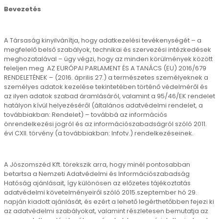
Bevezetés
A Társaság kinyilvánítja, hogy adatkezelési tevékenységét – a
megfelelő belső szabályok, technikai és szervezési intézkedések
meghozatalával – úgy végzi, hogy az minden körülmények között
feleljen meg AZ EURÓPAI PARLAMENT ÉS A TANÁCS (EU) 2016/679
RENDELETÉNEK – (2016. április 27.) a természetes személyeknek a
személyes adatok kezelése tekintetében történő védelméről és
az ilyen adatok szabad áramlásáról, valamint a 95/46/EK rendelet
hatályon kívül helyezéséről (általános adatvédelmi rendelet, a
továbbiakban: Rendelet) – továbbá az információs
önrendelkezési jogról és az információszabadságról szóló 2011.
évi CXII. törvény (a továbbiakban: Infotv.) rendelkezéseinek.
A Jószomszéd Kft. törekszik arra, hogy minél pontosabban
betartsa a Nemzeti Adatvédelmi és Információszabadság
Hatóság ajánlásait, így különösen az előzetes tájékoztatás
adatvédelmi követelményeiről szóló 2015.szeptember hó 29.
napján kiadott ajánlását, és ezért a lehető legérthetőbben fejezi ki
az adatvédelmi szabályokat, valamint részletesen bemutatja az