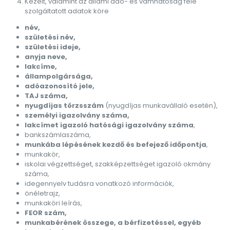
Kezelt, valamint az állami adó- és vámhatóság felé
szolgáltatott adatok köre
név,
születési név,
születési ideje,
anyja neve,
lakcíme,
állampolgársága,
adóazonosító jele,
TAJ száma,
nyugdíjas törzsszám
(nyugdíjas munkavállaló esetén),
személyi igazolvány száma,
lakcímet igazoló hatósági igazolvány száma
,
bankszámlaszáma,
munkába lépésének kezdő és befejező időpontja
,
munkakör,
iskolai végzettséget, szakképzettséget igazoló okmány
száma,
idegennyelv tudásra vonatkozó információk,
önéletrajz,
munkaköri leírás,
FEOR szám,
munkabérének összege, a bérfizetéssel, egyéb