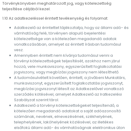
Törvénykönyvben meghatározott jog, vagy kötelezettség
teljesítése céljából kezel.
1.10 Az adatkezeléssel érintett tevékenység és folyamat:
Adatkezelő az érintettet tájékoztatja, hogy az állami adó- és
vámhatóság felé, törvényen alapuló bejelentési
kötelezettsége van a kötelezően megadandó adatok
vonatkozásában, amelyet az érintett írásban tudomásul
vesz.
Amennyiben érintett nem kívánja tudomásul venni a
törvényi kötelezettségek teljesítését, azokhoz nem járul
hozzá, vele munkaviszony, egyszerűsített foglalkoztatási
jogviszony, vagy megbízási jogviszony nem létesíthető.
A tudomásulvételt követően, érintett, a jövőbeni Munkatárs,
munkaviszonyt, egyszerűsített foglalkoztatási jogviszonyt,
megbízási jogviszonyt létesít az Adatkezelővel vonatkozó
szerződés kötésével, amelyet Adatkezelő az Iratkezelési
Szabályzat szerint tárol.
Adatkezelő a törvényi kötelezettségeket teljesítendő, a
kötelezően megadandó adatokat a saját adóazonosító
számának, nevének, elnevezésének, székhelyének,
telephelyének, lakóhelyének közlésével, az illetékes
elsőfokú állami adó- és vámhatóságnak elektronikus úton