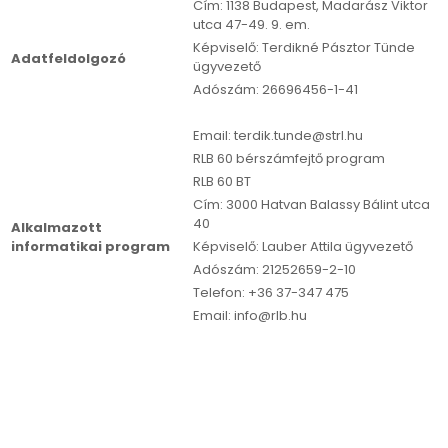
Cím: 1138 Budapest, Madarász Viktor
utca 47-49. 9. em.
Képviselő: Terdikné Pásztor Tünde
Adatfeldolgozó
ügyvezető
Adószám: 26696456-1-41
Email: terdik.tunde@strl.hu
RLB 60 bérszámfejtő program
RLB 60 BT
Cím: 3000 Hatvan Balassy Bálint utca
40
Alkalmazott
informatikai program
Képviselő: Lauber Attila ügyvezető
Adószám: 21252659-2-10
Telefon: +36 37-347 475
Email: info@rlb.hu