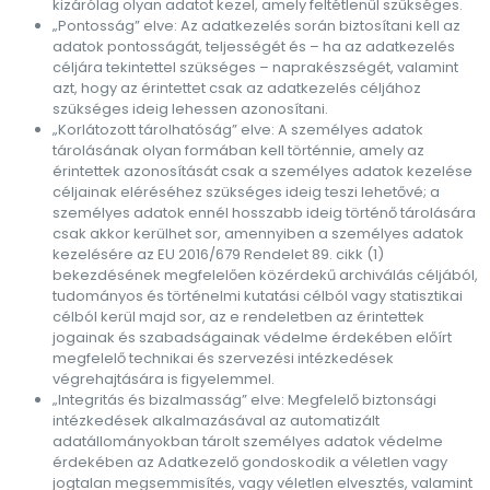
kizárólag olyan adatot kezel, amely feltétlenül szükséges.
„Pontosság” elve: Az adatkezelés során biztosítani kell az
adatok pontosságát, teljességét és – ha az adatkezelés
céljára tekintettel szükséges – naprakészségét, valamint
azt, hogy az érintettet csak az adatkezelés céljához
szükséges ideig lehessen azonosítani.
„Korlátozott tárolhatóság” elve: A személyes adatok
tárolásának olyan formában kell történnie, amely az
érintettek azonosítását csak a személyes adatok kezelése
céljainak eléréséhez szükséges ideig teszi lehetővé; a
személyes adatok ennél hosszabb ideig történő tárolására
csak akkor kerülhet sor, amennyiben a személyes adatok
kezelésére az EU 2016/679 Rendelet 89. cikk (1)
bekezdésének megfelelően közérdekű archiválás céljából,
tudományos és történelmi kutatási célból vagy statisztikai
célból kerül majd sor, az e rendeletben az érintettek
jogainak és szabadságainak védelme érdekében előírt
megfelelő technikai és szervezési intézkedések
végrehajtására is figyelemmel.
„Integritás és bizalmasság” elve: Megfelelő biztonsági
intézkedések alkalmazásával az automatizált
adatállományokban tárolt személyes adatok védelme
érdekében az Adatkezelő gondoskodik a véletlen vagy
jogtalan megsemmisítés, vagy véletlen elvesztés, valamint