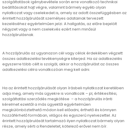
szolgáltatások igénybevétele során erre vonatkozó technikai
beállításokat hajt végre, valamint bármely egyéb olyan
nyilatkozat vagy cselekedet is, amely az adott összefüggésben az
érintett hozzájárulását személyes adatainak tervezett
kezeléséhez egyértelműen jelzi. A hallgatás, az előre bejelölt
négyzet vagy a nem cselekvés ezért nem minősül
hozzájárulásnak.
A hozzájárulás az ugyanazon cél vagy célok érdekében végzett
összes adatkezelési tevékenységre kiterjed. Ha az adatkezelés
egyszerre több célt is szolgál, akkor a hozzájárulást az összes
adatkezelési célra vonatkozóan meg kell adni.
Ha az érintett hozzájárulását olyan írásbeli nyilatkozat keretében
adja meg, amely más ügyekre is vonatkozik – pl, értékesítési,
szolgáltatási szerződés megkötése – a hozzájárulás iránti
kérelmet ezektől a más ügyektől egyértelműen
megkülönböztethető módon kell előadni, érthető és könnyen
hozzáférhető formában, világos és egyszerű nyelvezettel. Az
érintett hozzájárulását tartalmazó ilyen nyilatkozat bármely olyan
része, amely sérti a Rendeletet, kötelező erővel nem bír.