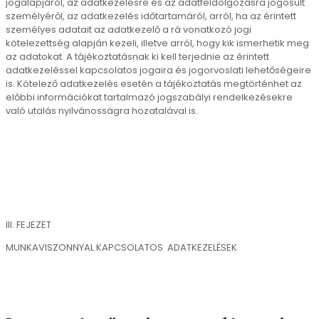
jogalapjáról, az adatkezelésre és az adatfeldolgozásra jogosult
személyéről, az adatkezelés időtartamáról, arról, ha az érintett
személyes adatait az adatkezelő a rá vonatkozó jogi
kötelezettség alapján kezeli, illetve arról, hogy kik ismerhetik meg
az adatokat. A tájékoztatásnak ki kell terjednie az érintett
adatkezeléssel kapcsolatos jogaira és jogorvoslati lehetőségeire
is. Kötelező adatkezelés esetén a tájékoztatás megtörténhet az
előbbi információkat tartalmazó jogszabályi rendelkezésekre
való utalás nyilvánosságra hozatalával is.
III. FEJEZET
MUNKAVISZONNYAL KAPCSOLATOS ADATKEZELÉSEK