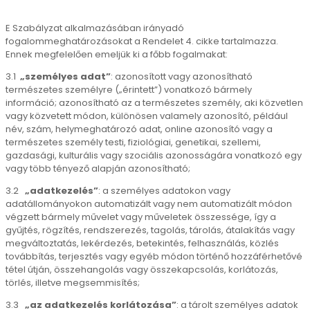
E Szabályzat alkalmazásában irányadó
fogalommeghatározásokat a Rendelet 4. cikke tartalmazza.
Ennek megfelelően emeljük ki a főbb fogalmakat:
3.1
„személyes adat”
: azonosított vagy azonosítható
természetes személyre („érintett”) vonatkozó bármely
információ; azonosítható az a természetes személy, aki közvetlen
vagy közvetett módon, különösen valamely azonosító, például
név, szám, helymeghatározó adat, online azonosító vagy a
természetes személy testi, fiziológiai, genetikai, szellemi,
gazdasági, kulturális vagy szociális azonosságára vonatkozó egy
vagy több tényező alapján azonosítható;
3.2
„adatkezelés”
: a személyes adatokon vagy
adatállományokon automatizált vagy nem automatizált módon
végzett bármely művelet vagy műveletek összessége, így a
gyűjtés, rögzítés, rendszerezés, tagolás, tárolás, átalakítás vagy
megváltoztatás, lekérdezés, betekintés, felhasználás, közlés
továbbítás, terjesztés vagy egyéb módon történő hozzáférhetővé
tétel útján, összehangolás vagy összekapcsolás, korlátozás,
törlés, illetve megsemmisítés;
3.3
„az adatkezelés korlátozása”
: a tárolt személyes adatok