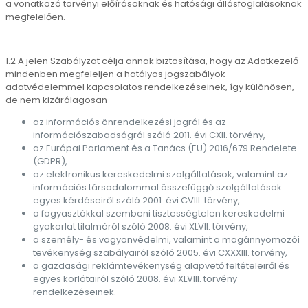
a vonatkozó törvényi előírásoknak és hatósági állásfoglalásoknak
megfelelően.
1.2 A jelen Szabályzat célja annak biztosítása, hogy az Adatkezelő
mindenben megfeleljen a hatályos jogszabályok
adatvédelemmel kapcsolatos rendelkezéseinek, így különösen,
de nem kizárólagosan
az információs önrendelkezési jogról és az
információszabadságról szóló 2011. évi CXII. törvény,
az Európai Parlament és a Tanács (EU) 2016/679 Rendelete
(GDPR),
az elektronikus kereskedelmi szolgáltatások, valamint az
információs társadalommal összefüggő szolgáltatások
egyes kérdéseiről szóló 2001. évi CVIII. törvény,
a fogyasztókkal szembeni tisztességtelen kereskedelmi
gyakorlat tilalmáról szóló 2008. évi XLVII. törvény,
a személy- és vagyonvédelmi, valamint a magánnyomozói
tevékenység szabályairól szóló 2005. évi CXXXIII. törvény,
a gazdasági reklámtevékenység alapvető feltételeiről és
egyes korlátairól szóló 2008. évi XLVIII. törvény
rendelkezéseinek.