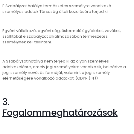
E Szabályzat hatálya természetes személyre vonatkozó
személyes adatok Társaság általi kezelésére terjed ki.
Egyéni vállalkozó, egyéni cég, őstermelő ügyfeleket, vevőket,
szállítókat e szabályzat alkalmazásában természetes
személynek kell tekinteni.
A Szabályzat hatálya nem terjed ki az olyan személyes
adatkezelésre, amely jogi személyekre vonatkozik, beleértve a
jogi személy nevét és formáját, valamint a jogi személy
elérhetőségére vonatkozó adatokat. (GDPR (14))
3.
Fogalommeghatározások