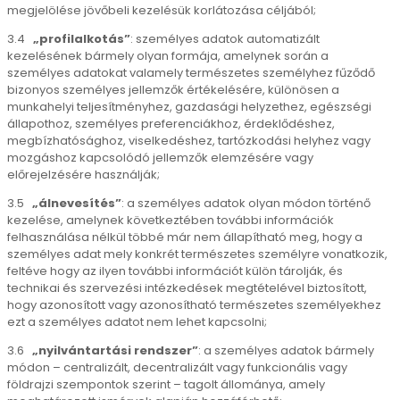
megjelölése jövőbeli kezelésük korlátozása céljából;
3.4
„profilalkotás”
: személyes adatok automatizált
kezelésének bármely olyan formája, amelynek során a
személyes adatokat valamely természetes személyhez fűződő
bizonyos személyes jellemzők értékelésére, különösen a
munkahelyi teljesítményhez, gazdasági helyzethez, egészségi
állapothoz, személyes preferenciákhoz, érdeklődéshez,
megbízhatósághoz, viselkedéshez, tartózkodási helyhez vagy
mozgáshoz kapcsolódó jellemzők elemzésére vagy
előrejelzésére használják;
3.5
„álnevesítés”
: a személyes adatok olyan módon történő
kezelése, amelynek következtében további információk
felhasználása nélkül többé már nem állapítható meg, hogy a
személyes adat mely konkrét természetes személyre vonatkozik,
feltéve hogy az ilyen további információt külön tárolják, és
technikai és szervezési intézkedések megtételével biztosított,
hogy azonosított vagy azonosítható természetes személyekhez
ezt a személyes adatot nem lehet kapcsolni;
3.6
„nyilvántartási rendszer”
: a személyes adatok bármely
módon – centralizált, decentralizált vagy funkcionális vagy
földrajzi szempontok szerint – tagolt állománya, amely