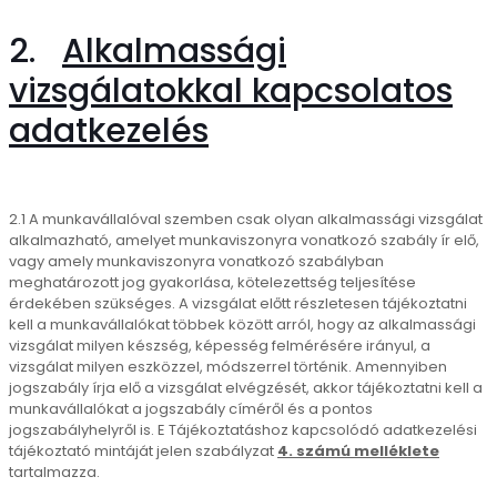
2.
Alkalmassági
vizsgálatokkal kapcsolatos
adatkezelés
2.1 A munkavállalóval szemben csak olyan alkalmassági vizsgálat
alkalmazható, amelyet munkaviszonyra vonatkozó szabály ír elő,
vagy amely munkaviszonyra vonatkozó szabályban
meghatározott jog gyakorlása, kötelezettség teljesítése
érdekében szükséges. A vizsgálat előtt részletesen tájékoztatni
kell a munkavállalókat többek között arról, hogy az alkalmassági
vizsgálat milyen készség, képesség felmérésére irányul, a
vizsgálat milyen eszközzel, módszerrel történik. Amennyiben
jogszabály írja elő a vizsgálat elvégzését, akkor tájékoztatni kell a
munkavállalókat a jogszabály címéről és a pontos
jogszabályhelyről is. E Tájékoztatáshoz kapcsolódó adatkezelési
tájékoztató mintáját jelen szabályzat
4. számú melléklete
tartalmazza.