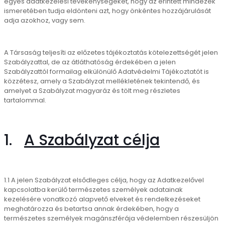
egyes adatkezelési tevékenységeket, hogy az érintett mindezek
ismeretében tudja eldönteni azt, hogy önkéntes hozzájárulását
adja azokhoz, vagy sem.
A Társaság teljesíti az előzetes tájékoztatás kötelezettségét jelen
Szabályzattal, de az átláthatóság érdekében a jelen
Szabályzattól formailag elkülönülő Adatvédelmi Tájékoztatót is
közzétesz, amely a Szabályzat mellékletének tekintendő, és
amelyet a Szabályzat magyaráz és tölt meg részletes
tartalommal.
1.
A Szabályzat célja
1.1 A jelen Szabályzat elsődleges célja, hogy az Adatkezelővel
kapcsolatba kerülő természetes személyek adatainak
kezelésére vonatkozó alapvető elveket és rendelkezéseket
meghatározza és betartsa annak érdekében, hogy a
természetes személyek magánszférája védelemben részesüljön