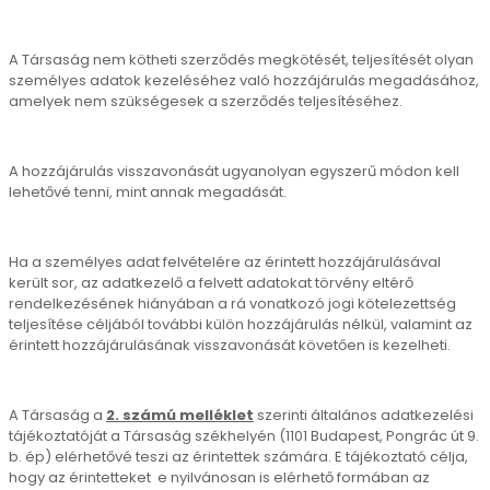
A Társaság nem kötheti szerződés megkötését, teljesítését olyan
személyes adatok kezeléséhez való hozzájárulás megadásához,
amelyek nem szükségesek a szerződés teljesítéséhez.
A hozzájárulás visszavonását ugyanolyan egyszerű módon kell
lehetővé tenni, mint annak megadását.
Ha a személyes adat felvételére az érintett hozzájárulásával
került sor, az adatkezelő a felvett adatokat törvény eltérő
rendelkezésének hiányában a rá vonatkozó jogi kötelezettség
teljesítése céljából további külön hozzájárulás nélkül, valamint az
érintett hozzájárulásának visszavonását követően is kezelheti.
A Társaság a
2. számú melléklet
szerinti általános adatkezelési
tájékoztatóját a Társaság székhelyén (1101 Budapest, Pongrác út 9.
b. ép) elérhetővé teszi az érintettek számára. E tájékoztató célja,
hogy az érintetteket e nyilvánosan is elérhető formában az