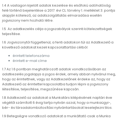
1.4 A vastagon kijelölt adatok kezelése és elsőfokú adóhatóság
felé történő bejelentése a 2017. évi CL. törvény 1. melléklet 3. pontja
alapján kötelező, az adatszolgáltatás elmaradása esetén
jogviszony nem hozható létre.
1.5 Az adatkezelés célja a jogszabályok szerinti kötelezettségek
teljesítése.
1.6 Jogviszonytól függetlenül, a fenti adatokon túl az Adatkezelő a
következő adatokat kezeli kapcsolattartási célból:
érintett telefonszáma
érintett e-mail címe
1.7 Az 1.6 pontban meghatározott adatok vonatkozásában az
adatkezelés jogalapja a jogos érdek, amely abban nyilvánul meg,
hogy az érintettnek, vagy az Adatkezelőnek érdeke az, hogy az
Adatkezelő az érintettel kapcsolatba tudjon lépni a jogviszony
létesítése, teljesítése, megszűnése kapcsán.
1.8 Adatkezelő az adatokat a Munkatárs kilépésének naptári éve
végétől számított 6 évig tartja nyilván azzal, hogy a munkaügyi-,
bér- és társadalombiztosítási nyilvántartásokat leselejtezni tilos.
1.9 Betegségre vonatkozó adatokat a munkáltató csak a Munka