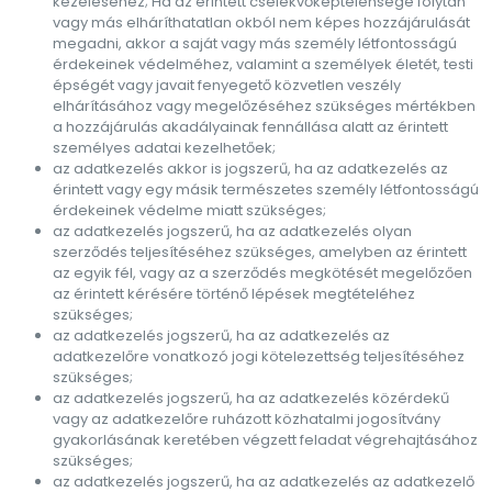
kezeléséhez; Ha az érintett cselekvőképtelensége folytán
vagy más elháríthatatlan okból nem képes hozzájárulását
megadni, akkor a saját vagy más személy létfontosságú
érdekeinek védelméhez, valamint a személyek életét, testi
épségét vagy javait fenyegető közvetlen veszély
elhárításához vagy megelőzéséhez szükséges mértékben
a hozzájárulás akadályainak fennállása alatt az érintett
személyes adatai kezelhetőek;
az adatkezelés akkor is jogszerű, ha az adatkezelés az
érintett vagy egy másik természetes személy létfontosságú
érdekeinek védelme miatt szükséges;
az adatkezelés jogszerű, ha az adatkezelés olyan
szerződés teljesítéséhez szükséges, amelyben az érintett
az egyik fél, vagy az a szerződés megkötését megelőzően
az érintett kérésére történő lépések megtételéhez
szükséges;
az adatkezelés jogszerű, ha az adatkezelés az
adatkezelőre vonatkozó jogi kötelezettség teljesítéséhez
szükséges;
az adatkezelés jogszerű, ha az adatkezelés közérdekű
vagy az adatkezelőre ruházott közhatalmi jogosítvány
gyakorlásának keretében végzett feladat végrehajtásához
szükséges;
az adatkezelés jogszerű, ha az adatkezelés az adatkezelő