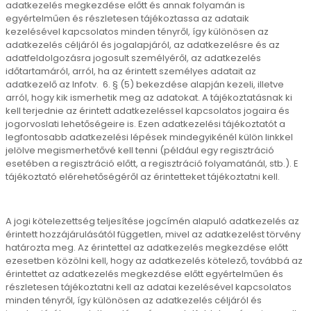
adatkezelés megkezdése előtt és annak folyamán is
egyértelműen és részletesen tájékoztassa az adataik
kezelésével kapcsolatos minden tényről, így különösen az
adatkezelés céljáról és jogalapjáról, az adatkezelésre és az
adatfeldolgozásra jogosult személyéről, az adatkezelés
időtartamáról, arról, ha az érintett személyes adatait az
adatkezelő az Infotv. 6. § (5) bekezdése alapján kezeli, illetve
arról, hogy kik ismerhetik meg az adatokat. A tájékoztatásnak ki
kell terjednie az érintett adatkezeléssel kapcsolatos jogaira és
jogorvoslati lehetőségeire is. Ezen adatkezelési tájékoztatót a
legfontosabb adatkezelési lépések mindegyikénél külön linkkel
jelölve megismerhetővé kell tenni (például egy regisztráció
esetében a regisztráció előtt, a regisztráció folyamatánál, stb.). E
tájékoztató elérehetőségéről az érintetteket tájékoztatni kell.
A jogi kötelezettség teljesítése jogcímén alapuló adatkezelés az
érintett hozzájárulásától független, mivel az adatkezelést törvény
határozta meg. Az érintettel az adatkezelés megkezdése előtt
ezesetben közölni kell, hogy az adatkezelés kötelező, továbbá az
érintettet az adatkezelés megkezdése előtt egyértelműen és
részletesen tájékoztatni kell az adatai kezelésével kapcsolatos
minden tényről, így különösen az adatkezelés céljáról és