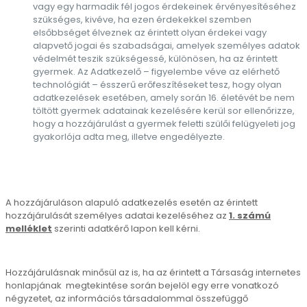
vagy egy harmadik fél jogos érdekeinek érvényesítéséhez
szükséges, kivéve, ha ezen érdekekkel szemben
elsőbbséget élveznek az érintett olyan érdekei vagy
alapvető jogai és szabadságai, amelyek személyes adatok
védelmét teszik szükségessé, különösen, ha az érintett
gyermek. Az Adatkezelő – figyelembe véve az elérhető
technológiát – ésszerű erőfeszítéseket tesz, hogy olyan
adatkezelések esetében, amely során 16. életévét be nem
töltött gyermek adatainak kezelésére kerül sor ellenőrizze,
hogy a hozzájárulást a gyermek feletti szülői felügyeleti jog
gyakorlója adta meg, illetve engedélyezte.
A hozzájáruláson alapuló adatkezelés esetén az érintett
hozzájárulását személyes adatai kezeléséhez az
1. számú
melléklet
szerinti adatkérő lapon kell kérni.
Hozzájárulásnak minősül az is, ha az érintett a Társaság internetes
honlapjának megtekintése során bejelöl egy erre vonatkozó
négyzetet, az információs társadalommal összefüggő