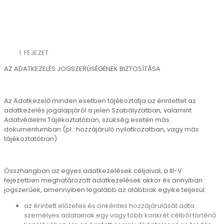
FEJEZET
AZ ADATKEZELÉS JOGSZERŰSÉGÉNEK BIZTOSÍTÁSA
Az Adatkezelő minden esetben tájékoztatja az érintettet az
adatkezelés jogalapjáról a jelen Szabályzatban, valamint
Adatvédelmi Tájékoztatóban, szükség esetén más
dokumentumban (pl.: hozzájáruló nyilatkozatban, vagy más
tájékoztatóban).
Összhangban az egyes adatkezelések céljaival, a III-V.
fejezetben meghatározott adatkezelések akkor és annyiban
jogszerűek, amennyiben legalább az alábbiak egyike teljesül:
az érintett előzetes és önkéntes hozzájárulását adta
személyes adatainak egy vagy több konkrét célból történő