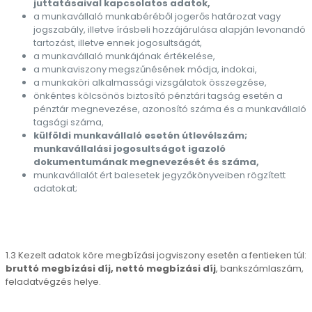
juttatásaival kapcsolatos adatok,
a munkavállaló munkabéréből jogerős határozat vagy
jogszabály, illetve írásbeli hozzájárulása alapján levonandó
tartozást, illetve ennek jogosultságát,
a munkavállaló munkájának értékelése,
a munkaviszony megszűnésének módja, indokai,
a munkaköri alkalmassági vizsgálatok összegzése,
önkéntes kölcsönös biztosító pénztári tagság esetén a
pénztár megnevezése, azonosító száma és a munkavállaló
tagsági száma,
külföldi munkavállaló esetén útlevélszám;
munkavállalási jogosultságot igazoló
dokumentumának megnevezését és száma,
munkavállalót ért balesetek jegyzőkönyveiben rögzített
adatokat;
1.3 Kezelt adatok köre megbízási jogviszony esetén a fentieken túl:
bruttó megbízási díj, nettó megbízási díj
, bankszámlaszám,
feladatvégzés helye.