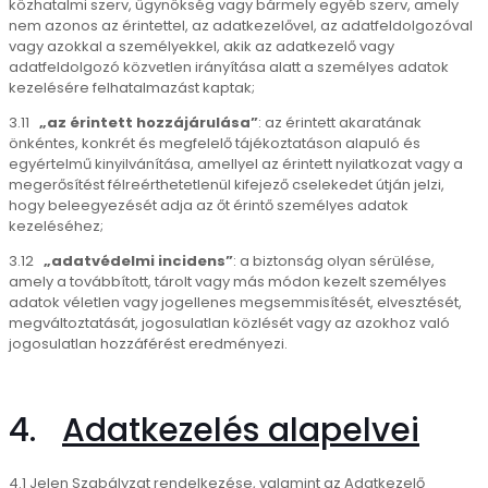
közhatalmi szerv, ügynökség vagy bármely egyéb szerv, amely
nem azonos az érintettel, az adatkezelővel, az adatfeldolgozóval
vagy azokkal a személyekkel, akik az adatkezelő vagy
adatfeldolgozó közvetlen irányítása alatt a személyes adatok
kezelésére felhatalmazást kaptak;
3.11
„az érintett hozzájárulása”
: az érintett akaratának
önkéntes, konkrét és megfelelő tájékoztatáson alapuló és
egyértelmű kinyilvánítása, amellyel az érintett nyilatkozat vagy a
megerősítést félreérthetetlenül kifejező cselekedet útján jelzi,
hogy beleegyezését adja az őt érintő személyes adatok
kezeléséhez;
3.12
„adatvédelmi incidens”
: a biztonság olyan sérülése,
amely a továbbított, tárolt vagy más módon kezelt személyes
adatok véletlen vagy jogellenes megsemmisítését, elvesztését,
megváltoztatását, jogosulatlan közlését vagy az azokhoz való
jogosulatlan hozzáférést eredményezi.
4.
Adatkezelés alapelvei
4.1 Jelen Szabályzat rendelkezése, valamint az Adatkezelő